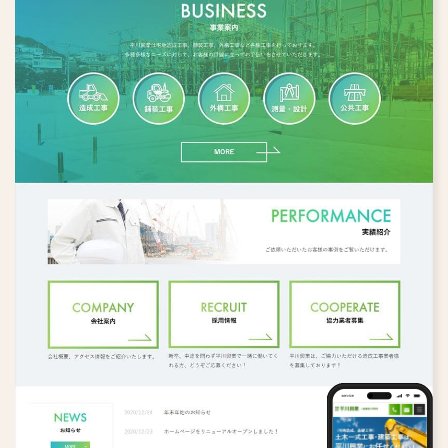
鍼灸院・整体院
福祉・介護
専門職・士業
趣味・スクール
写真館・フォトスタジオ
その他
歯科医院
不動産・設計事務所
美容院