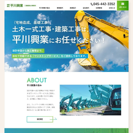
すべて
エステサロン
メーカー・製造業
IT企業
食品・飲食店
協会・団体
フィットネスジム
ウェディング
保育園・幼稚園・学校
英会話教室
アパレル
化粧品・健康食品
リフォーム
学習塾
旅行・旅館
病院・クリニック
ペット
人材派遣・人材紹介