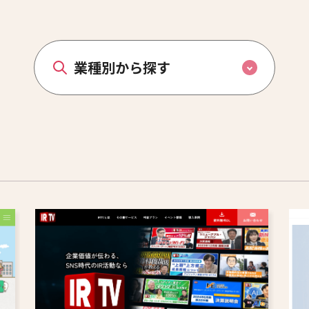
業種別から探す
人材派遣・人材紹介
鍼灸院・整体院
趣味・スクール
写真館・フォトスタジオ
不動産・設計事務所
美容院
IT企業
食品・飲食店