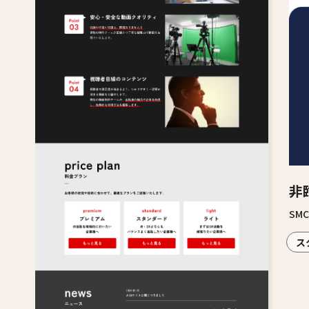
非
SM
ス