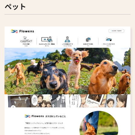
ペット
すべて
リフォーム
学習塾
旅行・旅館
病院・クリニック
ペット
人材派遣・人材紹介
鍼灸院・整体院
福祉・介護
専門職・士業
趣味・スクール
写真館・フォトスタジオ
その他
歯科医院
不動産・設計事務所
美容院
エステサロン
メーカー・製造業