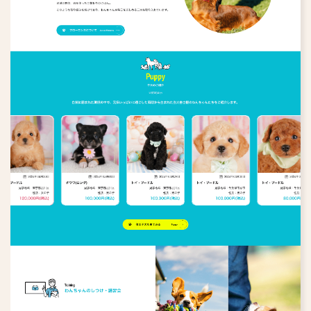
IT企業
食品・飲食店
協会・団体
フィットネスジム
ウェディング
保育園・幼稚園・学校
英会話教室
アパレル
化粧品・健康食品