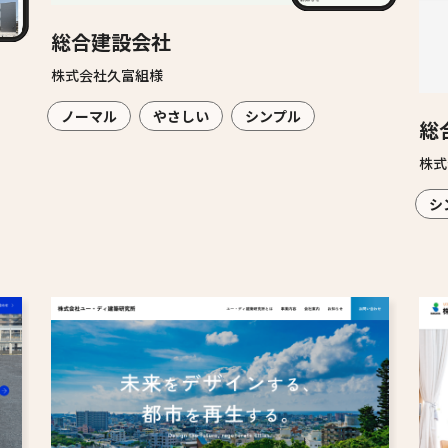
総合建設会社
株式会社久富組様
ノーマル
やさしい
シンプル
総
株式
シ