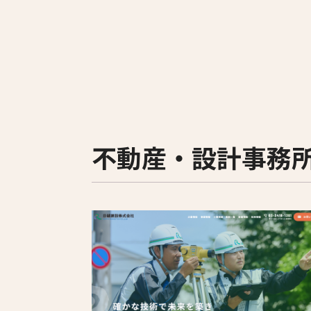
不動産・設計事務
すべて
旅行・旅館
鍼灸院・整体院
写真館・フォトスタジオ