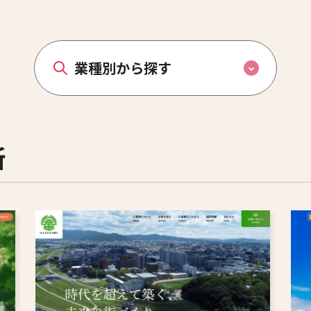
業種別から探す
所
化粧品・健康食品
リフォーム
病院・クリニック
ペット
福祉・介護
専門職・士業
その他
歯科医院