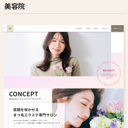
美容院
すべて
フィットネスジム
ウェディング
保育園・幼稚園・学校
英会話教室
アパレル
化粧品・健康食品
リフォーム
学習塾
旅行・旅館
病院・クリニック
ペット
人材派遣・人材紹介
鍼灸院・整体院
福祉・介護
専門職・士業
趣味・スクール
写真館・フォトスタジオ