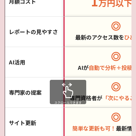
1
万円以下
月額コスト
レポートの見やすさ
最新のアクセス数を
ひと
AI活用
AIが
自動で分析＋投稿
専門家の提案
専門資格者が
「次にやるこ
スクロールできます
サイト更新
簡単な更新も可！
最新情