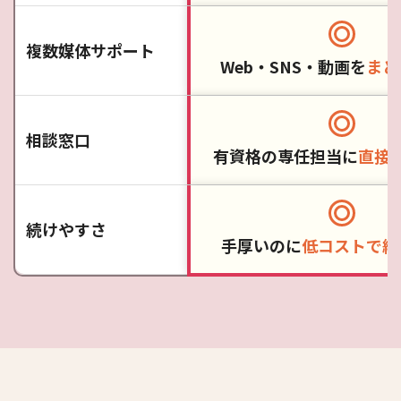
複数媒体サポート
Web・SNS・動画を
まと
相談窓口
有資格の専任担当に
直接
続けやすさ
手厚いのに
低コストで続