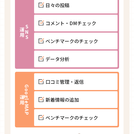
日々の投稿
コメント・DMチェック
S
N
S
運
用
ベンチマークのチェック
データ分析
口コミ管理・返信
G
o
o
l
e
M
A
P
g
運
用
新着情報の追加
ベンチマークのチェック