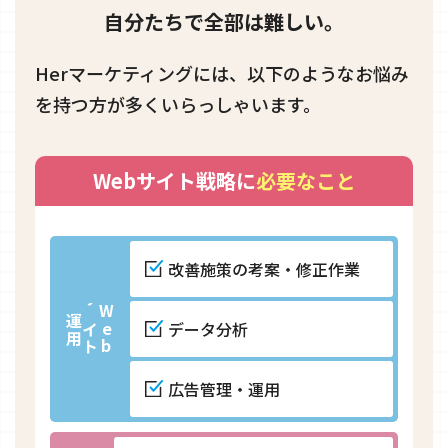
自分たちで全部は難しい。
Herマーケティングには、以下のようなお悩み
を持つ方が多くいらっしゃいます。
Webサイト戦略に
必要なこと
改善施策の考案・修正作業
W
e
b
サ
イ
ト
運
用
データ分析
広告管理・運用