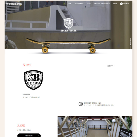
すべて
アパレル
化粧品・健康食品
リフォーム
学習塾
旅行・旅館
病院・クリニック
ペット
人材派遣・人材紹介
鍼灸院・整体院
福祉・介護
専門職・士業
趣味・スクール
写真館・フォトスタジオ
その他
歯科医院
不動産・設計事務所
美容院