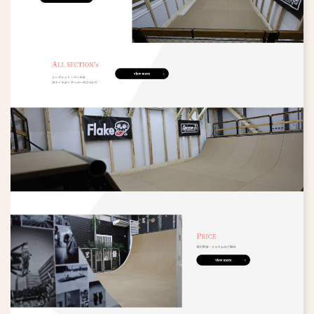
エステサロン
メーカー・製造業
IT企業
食品・飲食店
協会・団体
フィットネスジム
ウェディング
保育園・幼稚園・学校
英会話教室