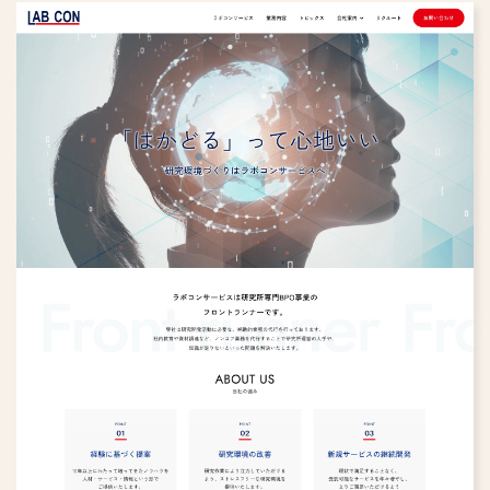
すべて
保育園・幼稚園・学校
英会話教室
アパレル
化粧品・健康食品
リフォーム
学習塾
旅行・旅館
病院・クリニック
ペット
人材派遣・人材紹介
鍼灸院・整体院
福祉・介護
専門職・士業
趣味・スクール
写真館・フォトスタジオ
その他
歯科医院