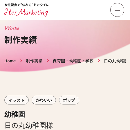
女性視点で"伝わる"をカタチに
Works
制作実績
Home
制作実績
保育園・幼稚園・学校
日の丸幼稚園
イラスト
かわいい
ポップ
幼稚園
日の丸幼稚園様